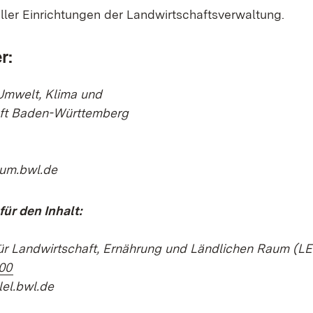
ller Einrichtungen der Landwirtschaftsverwaltung.
r:
 Umwelt, Klima und
aft Baden-Württemberg
 um.bwl.de
für den Inhalt:
ür Landwirtschaft, Ernährung und Ländlichen Raum (LE
(Öffnet in neuem Fenster)
100
lel.bwl.de