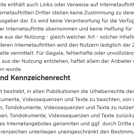
ite enthält auch Links oder Verweise auf Internetauftritt
ernetauftritten Dritter stellen keine Zustimmung zu der
sgeber dar. Es wird keine Verantwortung für die Verfü
her Internetauftritte übernommen und keine Haftung fü
e aus der Nutzung - gleich welcher Art - solcher Inhalt
eren Internetauftritten wird den Nutzern lediglich der
lte vermittelt. Für illegale, fehlerhafte oder unvollstän
 aus der Nutzung entstehen, haftet allein der Anbieter 
en wurde.
und Kennzeichenrecht
t bestrebt, in allen Publikationen die Urheberrechte d
kumente, Videosequenzen und Texte zu beachten, von i
ken, Tondo­kumente, Videosequenzen und Texte zu nutzen
fiken, Tondokumente, Vi­deosequenzen und Texte zurückz
des Internetangebotes genannten und ggf. durch Dritte
renzeichen unterliegen uneingeschränkt den Bestimm