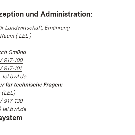
eption und Administration:
ür Landwirtschaft, Ernährung
 Raum (
LEL
)
sch Gmünd
(Öffnet in neuem Fenster)
 / 917-100
(Öffnet in neuem Fenster)
/ 917-101
 lel.bwl.de
r für technische Fragen:
r (LEL)
(Öffnet in neuem Fenster)
 / 917-130
 lel.bwl.de
system
ffnet in neuem Fenster)