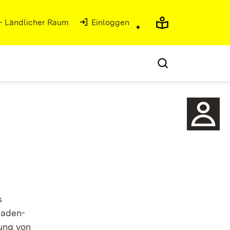
 - Ländlicher Raum
(Öffnet in neuem Fenster)
Einloggen
s
Baden-
hung von