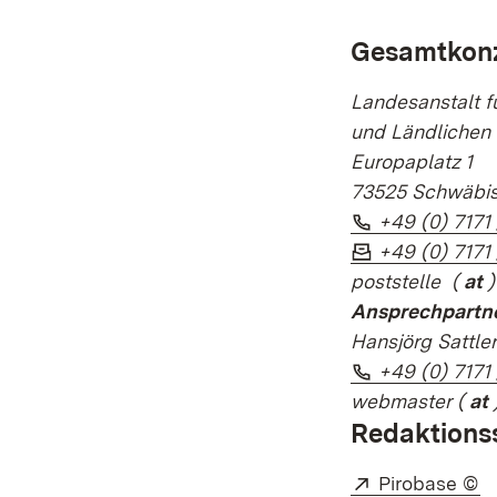
Gesamtkonz
Landesanstalt f
und Ländlichen
Europaplatz 1
73525 Schwäbi
Telefon:
+49 (0) 7171
Fax:
+49 (0) 7171 
poststelle
(
at
)
Ansprechpartne
Hansjörg Sattle
Telefon:
+49 (0) 7171
webmaster
(
at
)
Redaktions
Extern:
(Ö
Pirobase ©