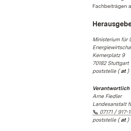
Fachbeiträgen a
Herausgebe
Ministerium für
Energiewirtsch
Kernerplatz 9
70182 Stuttgart
poststelle
(
at
)
Verantwortlich 
Arne Fiedler
Landesanstalt f
Telefon:
07171 / 917-
poststelle
(
at
) 