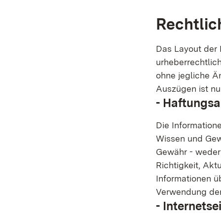
Rechtlic
Das Layout der 
urheberrechtlic
ohne jegliche Ä
Auszügen ist nu
- Haftungs
Die Informatione
Wissen und Gewi
Gewähr - weder a
Richtigkeit, Akt
Informationen ü
Verwendung der
- Internetse