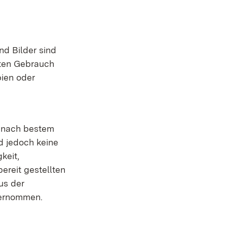
d Bilder sind
aten Gebrauch
pien oder
en nach bestem
d jedoch keine
keit,
bereit gestellten
us der
bernommen.