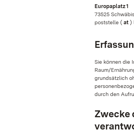
Europaplatz 1
73525 Schwäbi
poststelle (
at
) 
Erfassun
Sie können die I
Raum/Ernährungs
grundsätzlich o
personenbezoge
durch den Aufru
Zwecke d
verantwo